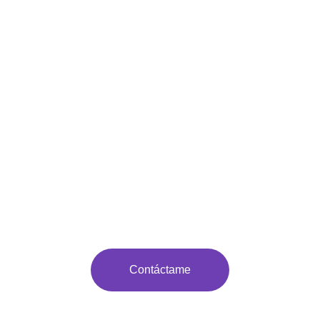
Voz y Arte
Doblaje, voz comercial y canto con pasión y profesionalismo
Contáctame