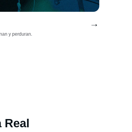
→
an y perduran.
a Real