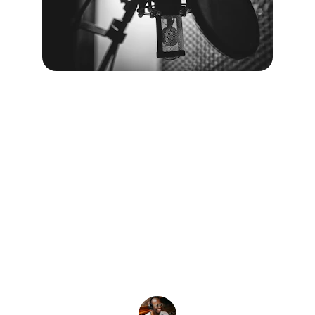
★★★★★
La voz de Voxmundo dio vida perfecta a 
nuestro proyecto, superando todas las 
expectativas.